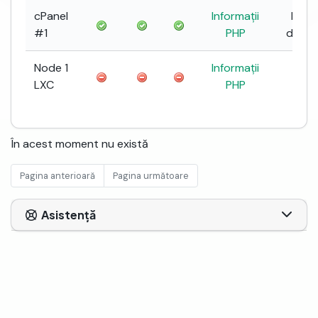
cPanel
Informații
Nu e
#1
PHP
dispon
Node 1
Informații
0.0
LXC
PHP
În acest moment nu există
Pagina anterioară
Pagina următoare
Asistență