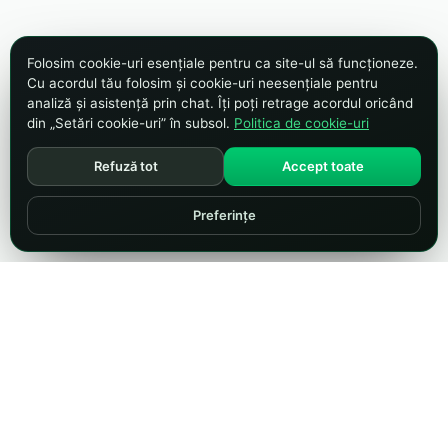
Folosim cookie-uri esențiale pentru ca site-ul să funcționeze.
Cu acordul tău folosim și cookie-uri neesențiale pentru
analiză și asistență prin chat. Îți poți retrage acordul oricând
din „Setări cookie-uri” în subsol.
Politica de cookie-uri
Refuză tot
Accept toate
Preferințe