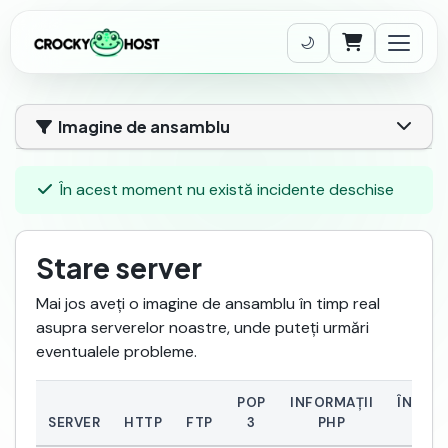
Coș de cumpăr
Imagine de ansamblu
În acest moment nu există incidente deschise
Stare server
Mai jos aveți o imagine de ansamblu în timp real
asupra serverelor noastre, unde puteți urmări
eventualele probleme.
POP
INFORMAȚII
ÎNCĂR
SERVER
HTTP
FTP
3
PHP
SERV