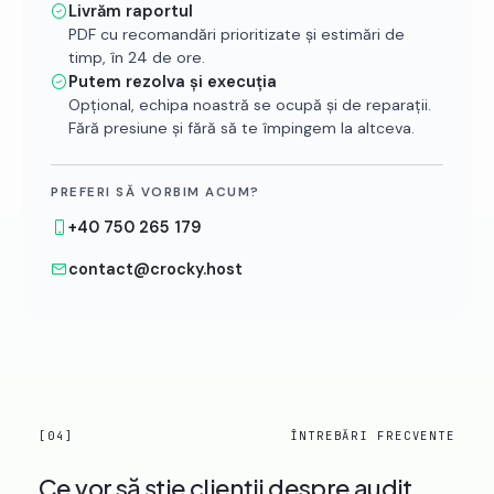
Livrăm raportul
PDF cu recomandări prioritizate și estimări de
timp, în 24 de ore.
Putem rezolva și execuția
Opțional, echipa noastră se ocupă și de reparații.
Fără presiune și fără să te împingem la altceva.
PREFERI SĂ VORBIM ACUM?
+40 750 265 179
contact@crocky.host
[04]
ÎNTREBĂRI FRECVENTE
Ce vor să știe clienții despre audit