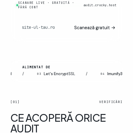
SCANARE LIVE · GRATUITĂ ·
audit.crocky.host
FĂRĂ CONT
Scanează gratuit
→
ALIMENTAT DE
nel
/
Let's Encrypt
SSL
/
Imunify360
03
04
[01]
VERIFICĂRI
CE ACOPERĂ ORICE
AUDIT