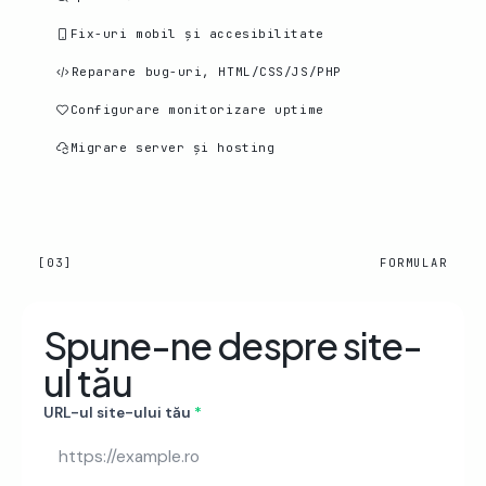
Fix-uri mobil și accesibilitate
Reparare bug-uri, HTML/CSS/JS/PHP
Configurare monitorizare uptime
Migrare server și hosting
[03]
FORMULAR
Spune-ne despre site-
ul tău
URL-ul site-ului tău
*