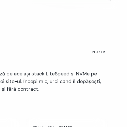
PLANURI
ază pe același stack LiteSpeed și NVMe pe
i site-ul. Începi mic, urci când îl depășești,
 și fără contract.