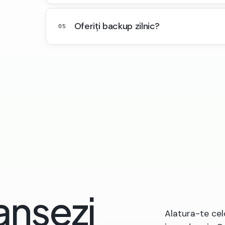
Oferiți backup zilnic?
05
ansezi
Alatura-te ce