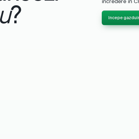
incredere in C
au
?
Incepe gazdui