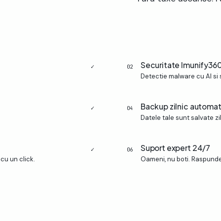
Securitate Imunify36
✓
02
Detectie malware cu AI si 
Backup zilnic automa
✓
04
Datele tale sunt salvate zil
Suport expert 24/7
✓
06
cu un click.
Oameni, nu boti. Raspunde