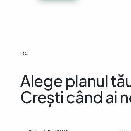
[01]
Alege planul tă
Crești când ai 