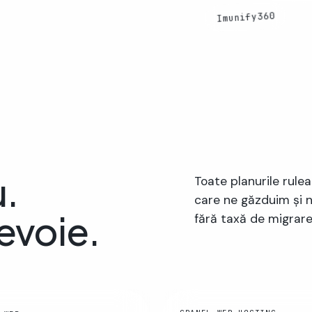
Imunify360
u.
Toate planurile rule
care ne găzduim și no
nevoie.
fără taxă de migrare