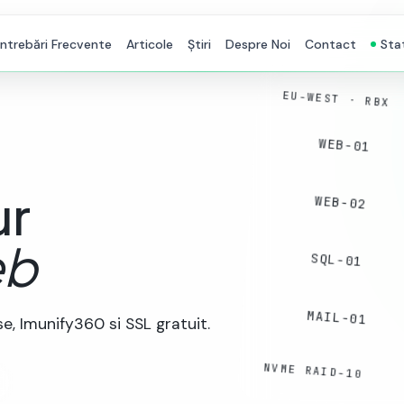
Întrebări Frecvente
Articole
Știri
Despre Noi
Contact
Sta
EU-WEST · RBX
WEB-01
ur
WEB-02
b
SQL-01
MAIL-01
, Imunify360 si SSL gratuit.
NVME RAID-10