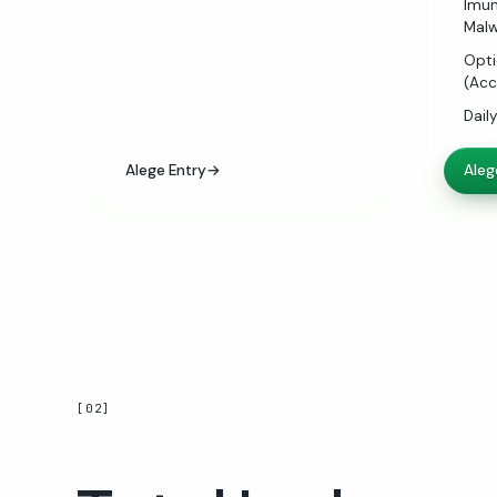
Imun
Malw
Opti
(Acc
Dail
Alege Entry
→
Aleg
[02]