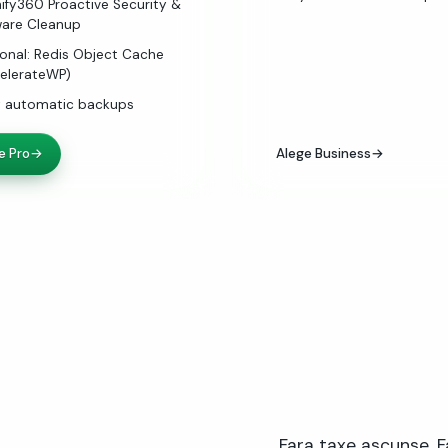
ify360 Proactive Security &
are Cleanup
onal: Redis Object Cache
elerateWP)
y automatic backups
e Pro
→
Alege Business
→
Fara taxe ascunse. F