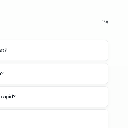
FAQ
st?
a?
 rapid?