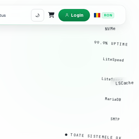
tus
Login
RON
Coș de cumpărături
NVMe
99.9% UPTIME
LiteSpeed
LiteSpeed
LSCache
MariaDB
SMTP
● TOATE SISTEMELE OK