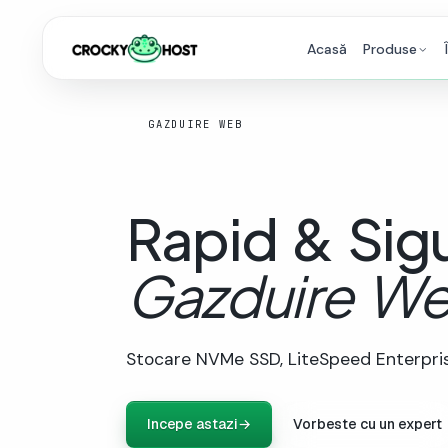
Acasă
Produse
GAZDUIRE WEB
Rapid
&
Sig
Gazduire
We
Stocare NVMe SSD, LiteSpeed Enterprise
Incepe astazi
→
Vorbeste cu un expert