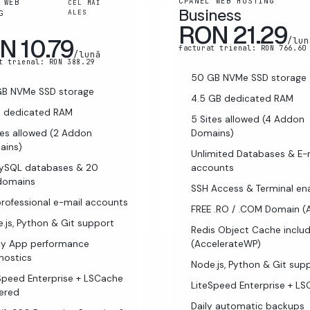
CPANEL WEB HOSTING
 WEB
CEL MAI
Business
ALES
G
RON 21.29
N 10.79
/lun
facturat trienal: RON 766.60
/lună
t trienal: RON 388.29
50 GB NVMe SSD storage
GB NVMe SSD storage
4.5 GB dedicated RAM
B dedicated RAM
5 Sites allowed (4 Addon
tes allowed (2 Addon
Domains)
ains)
Unlimited Databases & E-
MySQL databases & 20
accounts
domains
SSH Access & Terminal en
rofessional e-mail accounts
FREE .RO / .COM Domain (
.js, Python & Git support
Redis Object Cache inclu
ay App performance
(AccelerateWP)
nostics
Node.js, Python & Git sup
Speed Enterprise + LSCache
LiteSpeed Enterprise + L
ered
Daily automatic backups