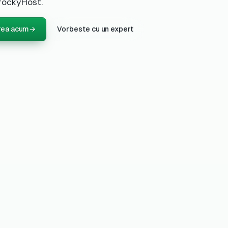
rockyHost.
rea acum
→
Vorbeste cu un expert