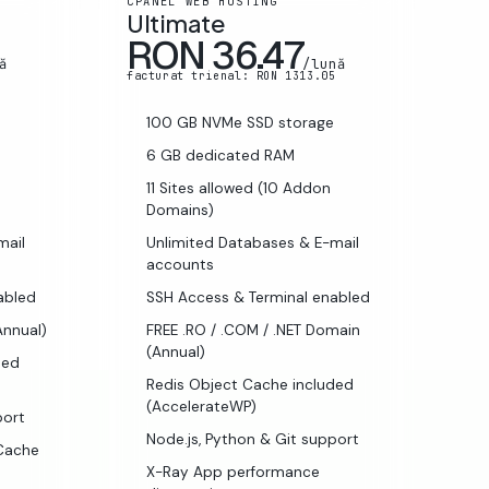
CPANEL WEB HOSTING
Ultimate
RON 36.47
ă
/lună
facturat trienal: RON 1313.05
100 GB NVMe SSD storage
6 GB dedicated RAM
11 Sites allowed (10 Addon
Domains)
mail
Unlimited Databases & E-mail
accounts
abled
SSH Access & Terminal enabled
Annual)
FREE .RO / .COM / .NET Domain
(Annual)
ded
Redis Object Cache included
(AccelerateWP)
port
Node.js, Python & Git support
SCache
X-Ray App performance