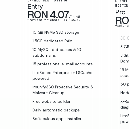
CPANEL WEB HOSTING
CPANEL
Entry
HOSTIN
Pro
RON 4.07
RO
/lună
facturat trienal: RON 146.59
factura
10 GB NVMe SSD storage
30 
1.5GB dedicated RAM
3 G
10 MySQL databases & 10
subdomains
3 Si
Dom
15 professional e-mail accounts
15 
LiteSpeed Enterprise + LSCache
sub
powered
50 p
Imunify360 Proactive Security &
Malware Cleanup
Node
Free website builder
X-R
diag
Daily automatic backups
Lite
Softaculous apps installer
pow