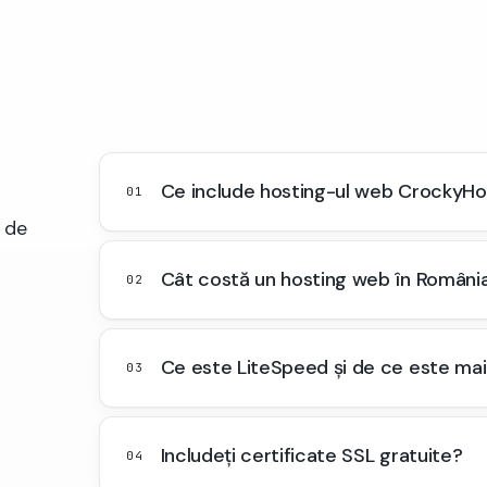
Ce include hosting-ul web CrockyHo
01
e de
Cât costă un hosting web în Români
02
Ce este LiteSpeed și de ce este mai
03
Includeți certificate SSL gratuite?
04