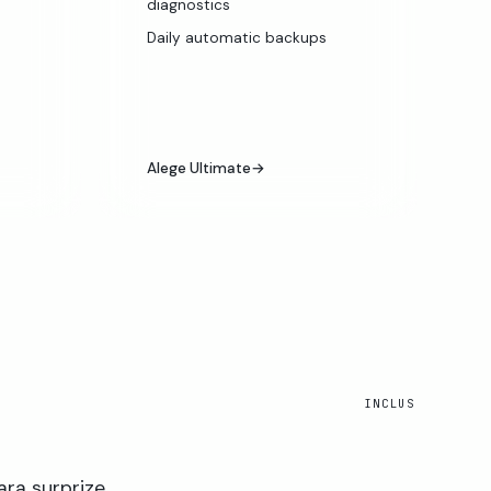
diagnostics
Daily automatic backups
Alege Ultimate
→
INCLUS
ara surprize.