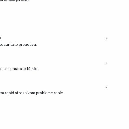
0
✓
securitate proactiva.
t
✓
nic si pastrate 14 zile.
✓
m rapid si rezolvam probleme reale.