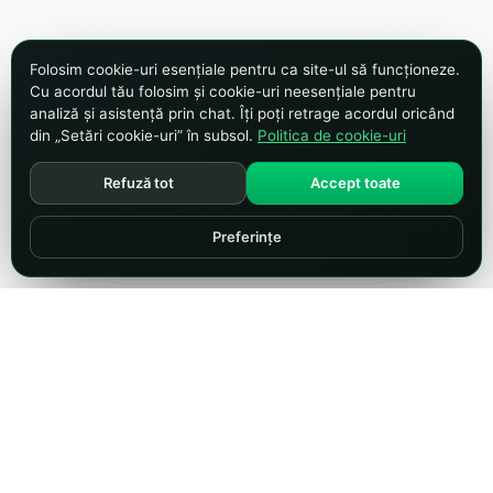
Folosim cookie-uri esențiale pentru ca site-ul să funcționeze.
Cu acordul tău folosim și cookie-uri neesențiale pentru
analiză și asistență prin chat. Îți poți retrage acordul oricând
din „Setări cookie-uri” în subsol.
Politica de cookie-uri
Refuză tot
Accept toate
Preferințe