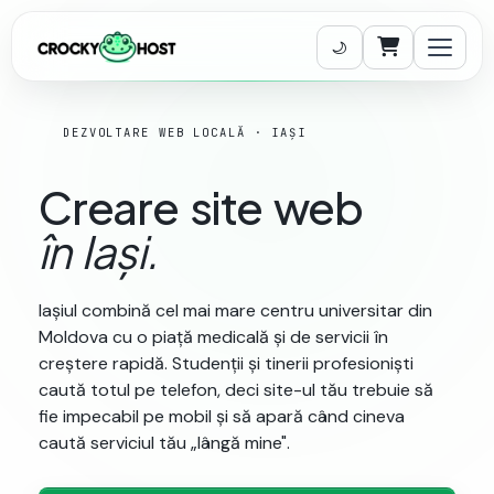
Coș de cumpăr
DEZVOLTARE WEB LOCALĂ · IAȘI
Creare
site
web
în
Iași.
Iașiul combină cel mai mare centru universitar din
Moldova cu o piață medicală și de servicii în
creștere rapidă. Studenții și tinerii profesioniști
caută totul pe telefon, deci site-ul tău trebuie să
fie impecabil pe mobil și să apară când cineva
caută serviciul tău „lângă mine".