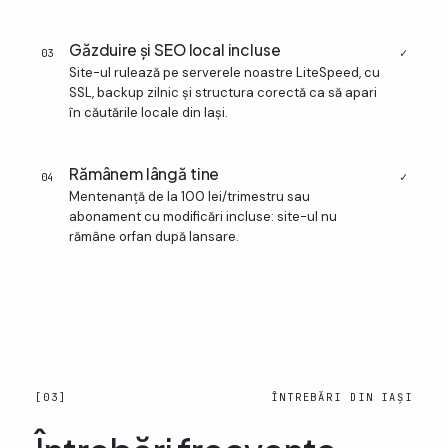
Găzduire și SEO local incluse
✓
03
Site-ul rulează pe serverele noastre LiteSpeed, cu
SSL, backup zilnic și structura corectă ca să apari
în căutările locale din Iași.
Rămânem lângă tine
✓
04
Mentenanță de la 100 lei/trimestru sau
abonament cu modificări incluse: site-ul nu
rămâne orfan după lansare.
[03]
ÎNTREBĂRI DIN IAȘI